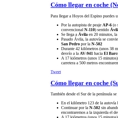
Cómo llegar en coche (N
Para llegar a Hoyos del Espino puedes uti
Por la autopista de peaje
AP-6
(o 
convencional
N-110
) sentido
Ávil
Se llega a
Ávila
en 20 minutos, la 
Pasado Ávila, la autovía se convie
San Pedro
por la
N-502
Durante 42 kilómetros (unos 38 mi
desvío a la
AV-941
hacia
El Barc
A 17 kiómetros (unos 15 minutos)
carretera a 500 metros encontrare
Tweet
Cómo llegar en coche (S
También desde el Sur de la península se
En el kilómetro 123 de la autovía 
Continuar por la
N-502
sin abando
encontraremos a la izquierda el de
A 17 kiómetros (unos 15 minutos)