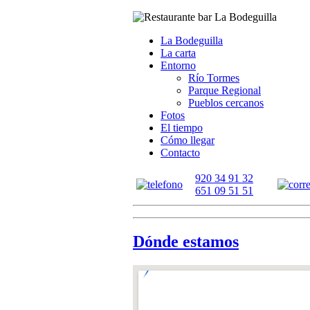
La Bodeguilla
La carta
Entorno
Río Tormes
Parque Regional
Pueblos cercanos
Fotos
El tiempo
Cómo llegar
Contacto
920 34 91 32
651 09 51 51
Dónde estamos