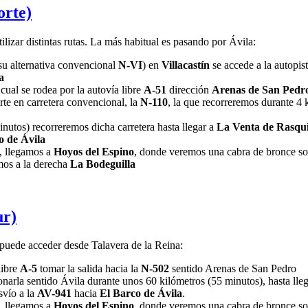
orte)
lizar distintas rutas. La más habitual es pasando por Ávila:
su alternativa convencional
N-VI
) en
Villacastín
se accede a la autopis
a
cual se rodea por la autovía libre
A-51
dirección
Arenas de San Pedr
rte en carretera convencional, la
N-110
, la que recorreremos durante 4 
nutos) recorreremos dicha carretera hasta llegar a
La Venta de Rasqui
o de Ávila
, llegamos a
Hoyos del Espino
, donde veremos una cabra de bronce so
mos a la derecha
La Bodeguilla
ur)
 puede acceder desde Talavera de la Reina:
libre
A-5
tomar la salida hacia la
N-502
sentido Arenas de San Pedro
narla sentido Ávila durante unos 60 kilómetros (55 minutos), hasta lleg
svío a la
AV-941
hacia
El Barco de Ávila
.
, llegamos a
Hoyos del Espino
, donde veremos una cabra de bronce so